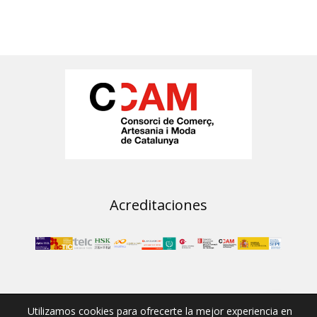
SITE
FOOTER
Acreditaciones
© 2020 ·
Tau Formar
· Todos los derechos reservados ·
Utilizamos cookies para ofrecerte la mejor experiencia en