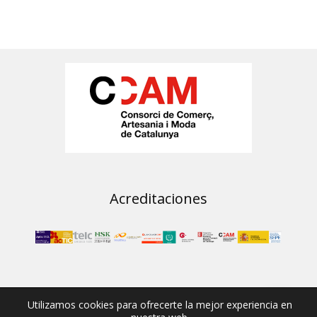
SITE
FOOTER
Acreditaciones
© 2020 ·
Tau Formar
· Todos los derechos reservados ·
Utilizamos cookies para ofrecerte la mejor experiencia en
Desarrollo por
[gpc]*
·
Nota legal
·
Política de cookies
·
Política